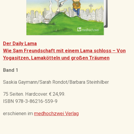
Der Daily Lama
Wie Sam Freundschaft mit einem Lama schloss – Von
Yogasitzen, Lamakötteln und großen Träumen
Band 1
Saskia Gaymann/Sarah Rondot/Barbara Steinhilber
75 Seiten. Hardcover. € 24,99.
ISBN 978-3-86216-559-9
erschienen im
medhochzwei Verlag