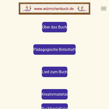
Zum
Hauptinhalt
springen
Über das Buch
Pädagogische Botschaft
Lied zum Buch
Kreativmaterial
Buchbestellung